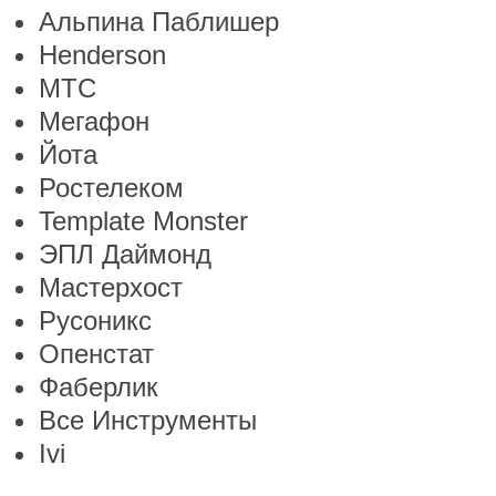
Альпина Паблишер
Henderson
МТС
Мегафон
Йота
Ростелеком
Template Monster
ЭПЛ Даймонд
Мастерхост
Русоникс
Опенстат
Фаберлик
Все Инструменты
Ivi