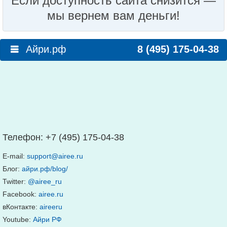
Если доступность сайта снизится —
мы вернем вам деньги!
Айри.рф
8 (495) 175-04-38
Телефон:
+7 (495) 175-04-38
E-mail:
support@airee.ru
Блог:
айри.рф/blog/
Twitter:
@airee_ru
Facebook:
airee.ru
вКонтакте:
aireeru
Youtube:
Айри РФ