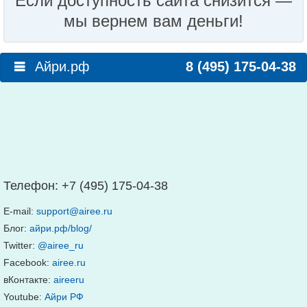
Если доступность сайта снизится —
мы вернем вам деньги!
Айри.рф
8 (495) 175-04-38
Телефон:
+7 (495) 175-04-38
E-mail:
support@airee.ru
Блог:
айри.рф/blog/
Twitter:
@airee_ru
Facebook:
airee.ru
вКонтакте:
aireeru
Youtube:
Айри РФ