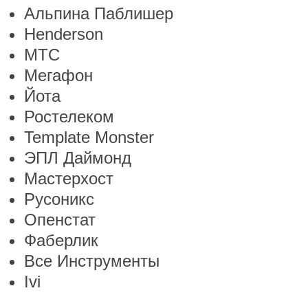
Альпина Паблишер
Henderson
МТС
Мегафон
Йота
Ростелеком
Template Monster
ЭПЛ Даймонд
Мастерхост
Русоникс
Опенстат
Фаберлик
Все Инструменты
Ivi