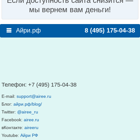
Если доступность сайта снизится —
мы вернем вам деньги!
Айри.рф
8 (495) 175-04-38
Телефон:
+7 (495) 175-04-38
E-mail:
support@airee.ru
Блог:
айри.рф/blog/
Twitter:
@airee_ru
Facebook:
airee.ru
вКонтакте:
aireeru
Youtube:
Айри РФ