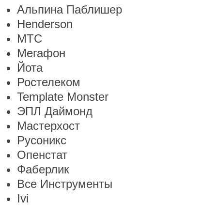
Альпина Паблишер
Henderson
МТС
Мегафон
Йота
Ростелеком
Template Monster
ЭПЛ Даймонд
Мастерхост
Русоникс
Опенстат
Фаберлик
Все Инструменты
Ivi