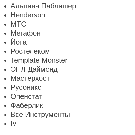
Альпина Паблишер
Henderson
МТС
Мегафон
Йота
Ростелеком
Template Monster
ЭПЛ Даймонд
Мастерхост
Русоникс
Опенстат
Фаберлик
Все Инструменты
Ivi