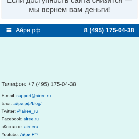
Если доступность сайта снизится —
мы вернем вам деньги!
Айри.рф
8 (495) 175-04-38
Телефон:
+7 (495) 175-04-38
E-mail:
support@airee.ru
Блог:
айри.рф/blog/
Twitter:
@airee_ru
Facebook:
airee.ru
вКонтакте:
aireeru
Youtube:
Айри РФ