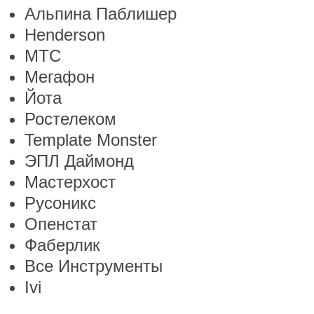
Альпина Паблишер
Henderson
МТС
Мегафон
Йота
Ростелеком
Template Monster
ЭПЛ Даймонд
Мастерхост
Русоникс
Опенстат
Фаберлик
Все Инструменты
Ivi