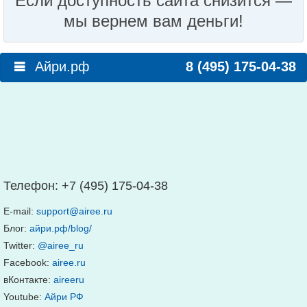
Если доступность сайта снизится —
мы вернем вам деньги!
Айри.рф
8 (495) 175-04-38
Телефон:
+7 (495) 175-04-38
E-mail:
support@airee.ru
Блог:
айри.рф/blog/
Twitter:
@airee_ru
Facebook:
airee.ru
вКонтакте:
aireeru
Youtube:
Айри РФ