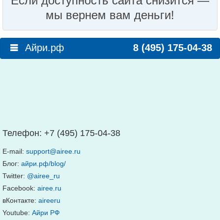
Если доступность сайта снизится —
мы вернем вам деньги!
Айри.рф
8 (495) 175-04-38
Телефон:
+7 (495) 175-04-38
E-mail:
support@airee.ru
Блог:
айри.рф/blog/
Twitter:
@airee_ru
Facebook:
airee.ru
вКонтакте:
aireeru
Youtube:
Айри РФ