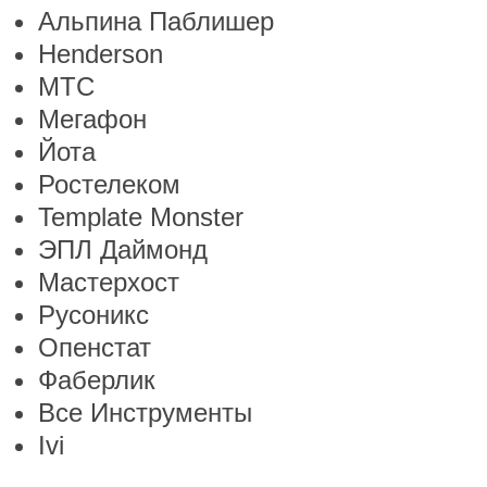
Альпина Паблишер
Henderson
МТС
Мегафон
Йота
Ростелеком
Template Monster
ЭПЛ Даймонд
Мастерхост
Русоникс
Опенстат
Фаберлик
Все Инструменты
Ivi