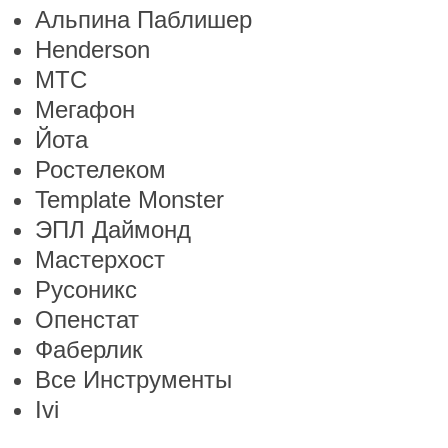
Альпина Паблишер
Henderson
МТС
Мегафон
Йота
Ростелеком
Template Monster
ЭПЛ Даймонд
Мастерхост
Русоникс
Опенстат
Фаберлик
Все Инструменты
Ivi