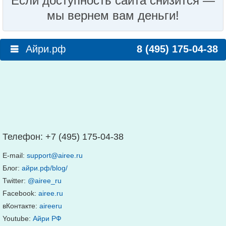
Если доступность сайта снизится —
мы вернем вам деньги!
Айри.рф
8 (495) 175-04-38
Телефон:
+7 (495) 175-04-38
E-mail:
support@airee.ru
Блог:
айри.рф/blog/
Twitter:
@airee_ru
Facebook:
airee.ru
вКонтакте:
aireeru
Youtube:
Айри РФ