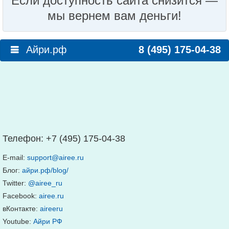
Если доступность сайта снизится —
мы вернем вам деньги!
Айри.рф
8 (495) 175-04-38
Телефон:
+7 (495) 175-04-38
E-mail:
support@airee.ru
Блог:
айри.рф/blog/
Twitter:
@airee_ru
Facebook:
airee.ru
вКонтакте:
aireeru
Youtube:
Айри РФ