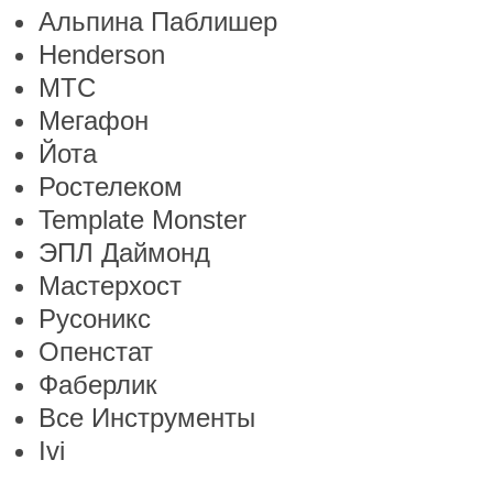
Альпина Паблишер
Henderson
МТС
Мегафон
Йота
Ростелеком
Template Monster
ЭПЛ Даймонд
Мастерхост
Русоникс
Опенстат
Фаберлик
Все Инструменты
Ivi