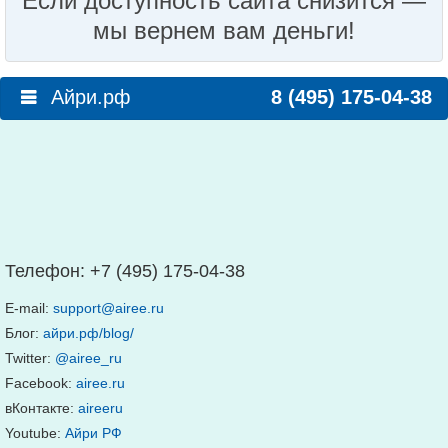
Если доступность сайта снизится —
мы вернем вам деньги!
Айри.рф
8 (495) 175-04-38
Телефон:
+7 (495) 175-04-38
E-mail:
support@airee.ru
Блог:
айри.рф/blog/
Twitter:
@airee_ru
Facebook:
airee.ru
вКонтакте:
aireeru
Youtube:
Айри РФ