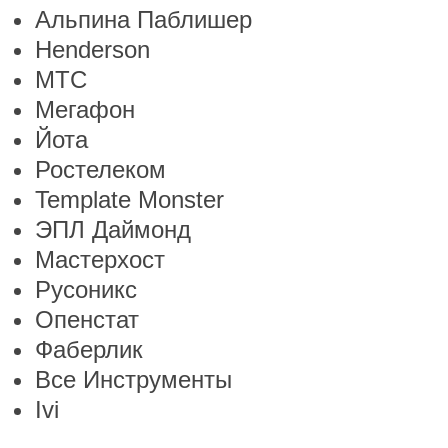
Альпина Паблишер
Henderson
МТС
Мегафон
Йота
Ростелеком
Template Monster
ЭПЛ Даймонд
Мастерхост
Русоникс
Опенстат
Фаберлик
Все Инструменты
Ivi