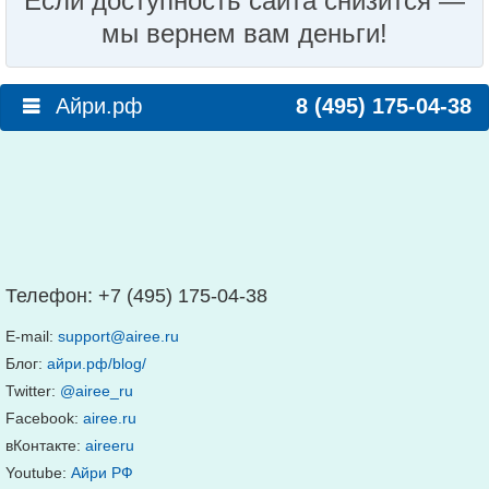
Если доступность сайта снизится —
мы вернем вам деньги!
Айри.рф
8 (495) 175-04-38
Телефон:
+7 (495) 175-04-38
E-mail:
support@airee.ru
Блог:
айри.рф/blog/
Twitter:
@airee_ru
Facebook:
airee.ru
вКонтакте:
aireeru
Youtube:
Айри РФ