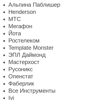
Альпина Паблишер
Henderson
МТС
Мегафон
Йота
Ростелеком
Template Monster
ЭПЛ Даймонд
Мастерхост
Русоникс
Опенстат
Фаберлик
Все Инструменты
Ivi