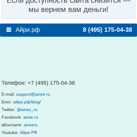
Если доступность сайта снизится —
мы вернем вам деньги!
Айри.рф
8 (495) 175-04-38
Телефон:
+7 (495) 175-04-38
E-mail:
support@airee.ru
Блог:
айри.рф/blog/
Twitter:
@airee_ru
Facebook:
airee.ru
вКонтакте:
aireeru
Youtube:
Айри РФ