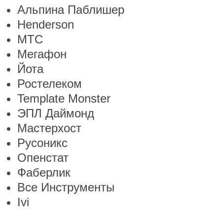
Альпина Паблишер
Henderson
МТС
Мегафон
Йота
Ростелеком
Template Monster
ЭПЛ Даймонд
Мастерхост
Русоникс
Опенстат
Фаберлик
Все Инструменты
Ivi