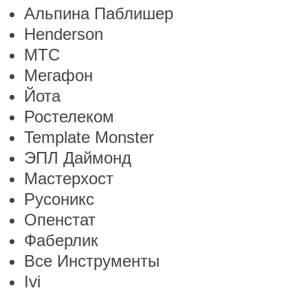
Альпина Паблишер
Henderson
МТС
Мегафон
Йота
Ростелеком
Template Monster
ЭПЛ Даймонд
Мастерхост
Русоникс
Опенстат
Фаберлик
Все Инструменты
Ivi