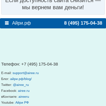
Если доступность сайта снизится —
мы вернем вам деньги!
Айри.рф
8 (495) 175-04-38
Телефон:
+7 (495) 175-04-38
E-mail:
support@airee.ru
Блог:
айри.рф/blog/
Twitter:
@airee_ru
Facebook:
airee.ru
вКонтакте:
aireeru
Youtube:
Айри РФ