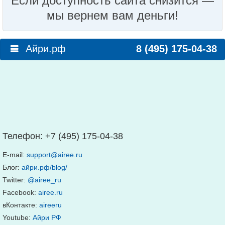
Если доступность сайта снизится —
мы вернем вам деньги!
Айри.рф
8 (495) 175-04-38
Телефон:
+7 (495) 175-04-38
E-mail:
support@airee.ru
Блог:
айри.рф/blog/
Twitter:
@airee_ru
Facebook:
airee.ru
вКонтакте:
aireeru
Youtube:
Айри РФ