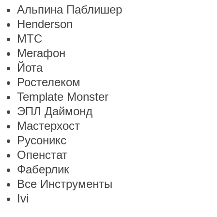
Альпина Паблишер
Henderson
МТС
Мегафон
Йота
Ростелеком
Template Monster
ЭПЛ Даймонд
Мастерхост
Русоникс
Опенстат
Фаберлик
Все Инструменты
Ivi