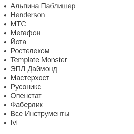
Альпина Паблишер
Henderson
МТС
Мегафон
Йота
Ростелеком
Template Monster
ЭПЛ Даймонд
Мастерхост
Русоникс
Опенстат
Фаберлик
Все Инструменты
Ivi