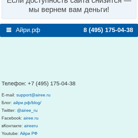
Если доступность сайта снизится —
мы вернем вам деньги!
Айри.рф
8 (495) 175-04-38
Телефон:
+7 (495) 175-04-38
E-mail:
support@airee.ru
Блог:
айри.рф/blog/
Twitter:
@airee_ru
Facebook:
airee.ru
вКонтакте:
aireeru
Youtube:
Айри РФ